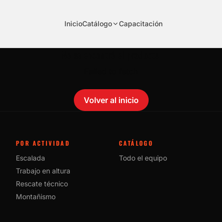
Inicio
Catálogo
Capacitación
No se encontró el producto.
Failed to fetch
Volver al inicio
POR ACTIVIDAD
CATÁLOGO
Escalada
Todo el equipo
Trabajo en altura
Rescate técnico
Montañismo