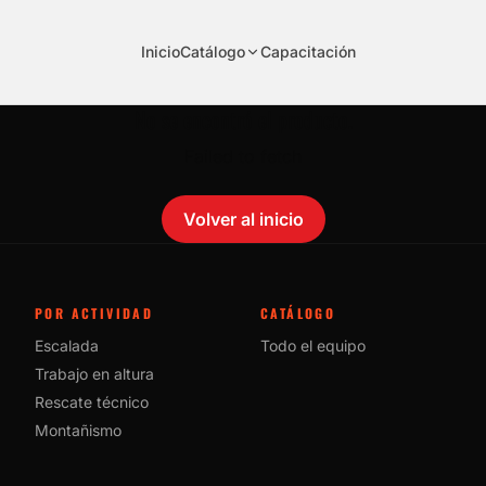
Inicio
Catálogo
Capacitación
No se encontró el producto.
Failed to fetch
Volver al inicio
POR ACTIVIDAD
CATÁLOGO
Escalada
Todo el equipo
Trabajo en altura
Rescate técnico
Montañismo