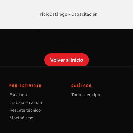
Inicio
Catálogo
Capacitación
No se encontró el producto.
Failed to fetch
Volver al inicio
POR ACTIVIDAD
CATÁLOGO
Escalada
Todo el equipo
Trabajo en altura
Rescate técnico
Montañismo