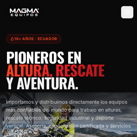
16+ AÑOS
· ECUADOR
PIONEROS EN
ALTURA, RESCATE
Y AVENTURA.
Importamos y distribuimos directamente los equipos
más confiables del mundo para trabajo en alturas,
rescate técnico, seguridad industrial y deporte
vertical. Asesoría, capacitación certificada y servicios
verticales.