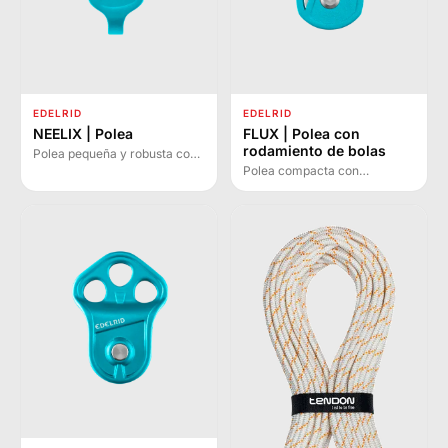
EDELRID
EDELRID
NEELIX | Polea
FLUX | Polea con
rodamiento de bolas
Polea pequeña y robusta con
brazos fijos y rodamientos de
Polea compacta con
bolas. Eficiencia excepcional
rodamiento de bolas para
para trabajos en árboles y
polipastos y desviaciones con
sistemas de teleférico.
cuerdas textiles y cargas
medias. Placas laterales
móviles para instalación
rápida.