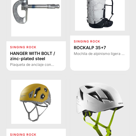
ascendentes y descendentes
sin accionamiento manual.
SINGING ROCK
ROCKALP 35+7
SINGING ROCK
HANGER WITH BOLT /
Mochila de alpinismo ligera y
zinc-plated steel
versátil para escalada de uno
o varios días en montaña.
Plaqueta de anclaje con
Diseñada por escaladores
clavija de acero cincado para
para escaladores con sistema
puntos de anclaje
de espalda completo y
permanentes. Disponible en
múltiples opciones de
diámetros 10 y 12 mm con
compresión.
resistencia de 25 kN en eje
mayor.
SINGING ROCK