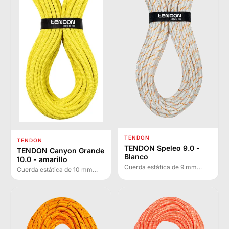
TENDON
TENDON
TENDON Speleo 9.0 -
TENDON Canyon Grande
Blanco
10.0 - amarillo
Cuerda estática de 9 mm
Cuerda estática de 10 mm
desarrollada especialmente
para barranquismo y deportes
para espeleología, con bajo
acuáticos. Excelente
alargamiento, alta resistencia
capacidad de anudado,
estática y excelente
máxima resistencia a la
resistencia a la abrasión.
abrasión y menor absorbencia
de agua.