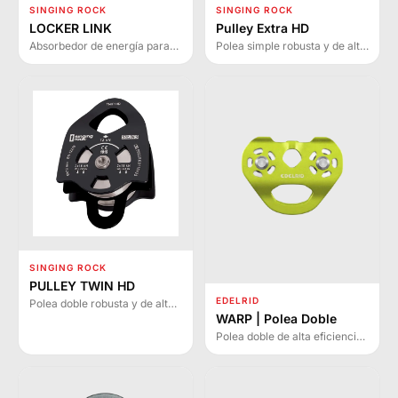
SINGING ROCK
SINGING ROCK
LOCKER LINK
Pulley Extra HD
Absorbedor de energía para
Polea simple robusta y de alta
anticaídas LOCKER que
resistencia diseñada para
reduce fuerzas de impacto.
aplicaciones exigentes en
Disponible en dos longitudes
rescate, trabajo en altura e
con indicador de caída.
instalación de líneas
eléctricas.
SINGING ROCK
PULLEY TWIN HD
EDELRID
Polea doble robusta y de alta
resistencia para aplicaciones
WARP | Polea Doble
exigentes en rescate, trabajo
Polea doble de alta eficiencia
en altura e instalación de
con rodamientos de bolas y
líneas eléctricas.
rodillos de acero inoxidable.
Diseñada para parques de
aventura y teleféricos