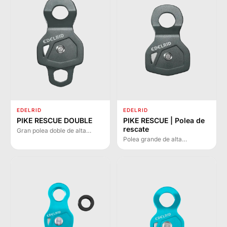
auxiliares.
EDELRID
EDELRID
PIKE RESCUE DOUBLE
PIKE RESCUE | Polea de
rescate
Gran polea doble de alta
resistencia diseñada para
Polea grande de alta
sistemas de polipasto en
resistencia para sistemas de
operaciones de rescate y
polipasto en operaciones de
técnicas complejas.
rescate. Abertura amplia para
dos mosquetones.