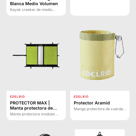
Blanca Medio Volumen
Kayak creeker de medio
volumen con diseño ágil y
seco. Versión más pequeña
del BEAST con mejor
aceleración y rendimiento en
olas.
EDELRID
EDELRID
PROTECTOR MAX |
Protector Aramid
Manta protectora de
Manga protectora de cuerda
cuerda
con fibras de aramida para
Manta protectora modular
protección contra cortes y
con nervaduras de aluminio
calor.
intercambiables para proteger
cuerdas en cualquier
situación y estructura.