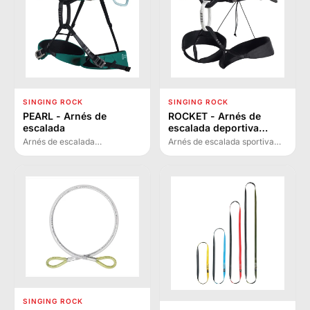
SINGING ROCK
SINGING ROCK
PEARL - Arnés de
ROCKET - Arnés de
escalada
escalada deportiva
ultraligero
Arnés de escalada
Arnés de escalada sportiva
todoterreno de tres hebillas
ultraligero de alta gama con
diseñado específicamente
hebilla patentada Rock&Lock,
para mujeres, con cinturón
diseñado para máxima
ergonómico y hebillas
comodidad y libertad de
Rock&Lock patentadas.
movimiento en escalada
ligera.
SINGING ROCK