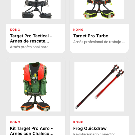
KONG
KONG
Target Pro Tactical -
Target Pro Turbo
Arnés de rescate
Arnés profesional de trabajo y
profesional
rescate con helicóptero, ligero
Arnés profesional para
y versátil para operaciones en
operadores y rescatistas con
cable y posicionamiento con
parte superior extraíble,
hebillas automáticas.
cómoda, ligera y transpirable.
Vestibilidad ultra rápida.
KONG
KONG
Kit Target Pro Aero -
Frog Quickdraw
Arnés con Chaleco
Revolucionario conector