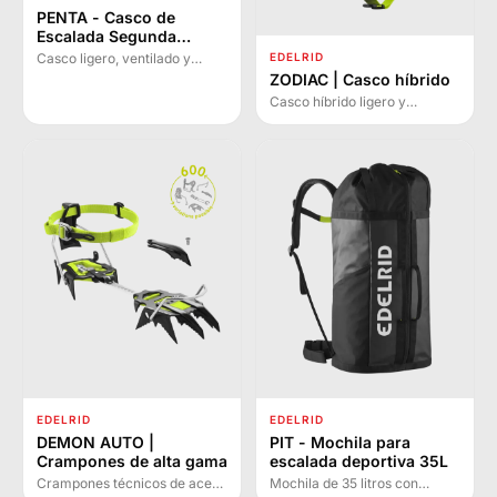
PENTA - Casco de
Escalada Segunda
Generación
EDELRID
Casco ligero, ventilado y
cómodo para escalada
ZODIAC | Casco híbrido
deportiva, alpinismo y vías
Casco híbrido ligero y
ferratas. Primera generación
resistente con construcción
en tres tallas con peso inferior
EPS/ABS. Ideal para
a 200 g.
alpinismo, escalada y vías
ferratas con excelente
ventilación y protección
testada EN 12492.
EDELRID
EDELRID
DEMON AUTO |
PIT - Mochila para
Crampones de alta gama
escalada deportiva 35L
Crampones técnicos de acero
Mochila de 35 litros con