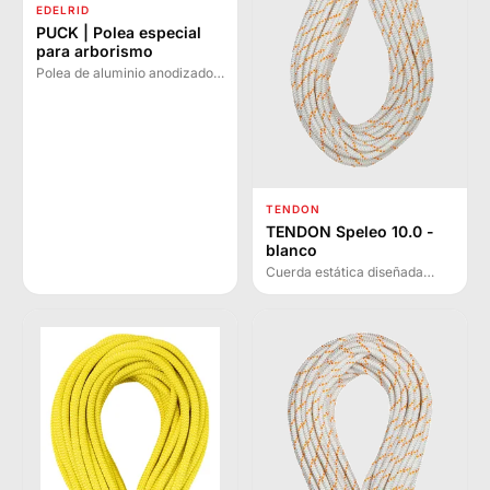
EDELRID
PUCK | Polea especial
para arborismo
Polea de aluminio anodizado
especialmente diseñada para
trabajos en árboles, sistemas
de polipasto y teleféricos
auxiliares con bordes
redondeados delicados con
las cuerdas.
TENDON
TENDON Speleo 10.0 -
blanco
Cuerda estática diseñada
para espeleología con bajo
alargamiento, alta resistencia
y excelente protección contra
abrasión.