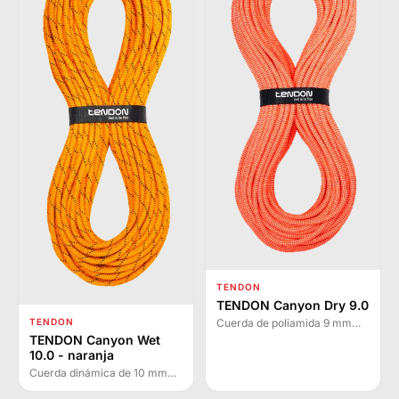
TENDON
TENDON Canyon Dry 9.0
TENDON
Cuerda de poliamida 9 mm
con tratamiento Teflón para
TENDON Canyon Wet
barranquismo. Resistente al
10.0 - naranja
agua y abrasión, flexible y de
Cuerda dinámica de 10 mm
bajo peso.
especialmente diseñada para