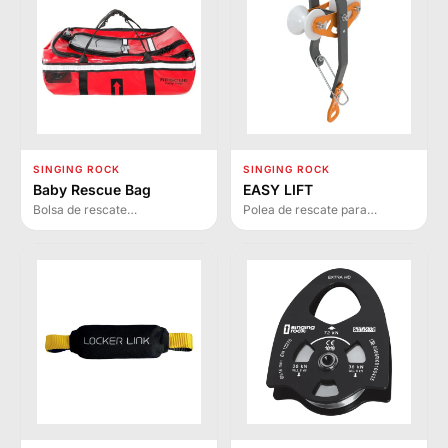
SINGING ROCK
SINGING ROCK
Baby Rescue Bag
EASY LIFT
Bolsa de rescate
Polea de rescate para
especializada para
evacuación por cable en
evacuación de niños de 40-
teleféricos. Diseñada para
110 cm y máximo 25 kg, con
conectarse directamente en
fijación segura y acolchado
cables de acero portante con
extraíble.
máxima resistencia y facilidad
de uso.