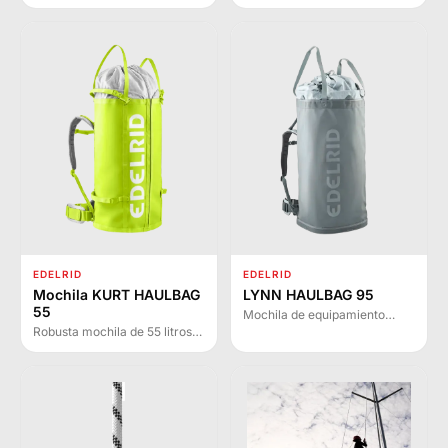
de alta calidad con dientes
estética de haul bag, diseñada
frontales intercambiables
para escalada deportiva en
para escalada en hielo y mixta
roca y rocódromo con acceso
en terrenos verticales.
frontal rápido.
EDELRID
EDELRID
Mochila KURT HAULBAG
LYNN HAULBAG 95
55
Mochila de equipamiento
grande y resistente con 95
Robusta mochila de 55 litros
litros de capacidad, diseñada
con sistema de transporte
para escalada y transporte de
desmontable para grandes
material en altura con sistema
paredes, escalada en
de izado ergonómico.
rocódromo y trabajos en
altura.