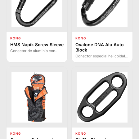
KONG
KONG
HMS Napik Screw Sleeve
Ovalone DNA Alu Auto
Block
Conector de aluminio con
seguro de rosca y sistema
Conector especial helicoidal
Keylock. Forma HMS clásica
en aluminio con anillo Auto
de base ancha, ideal para
Block que permite girar 90°
retenciones con nudo
dispositivos insertados,
ballestrinque o dinámico.
optimizando su
funcionamiento.
KONG
KONG