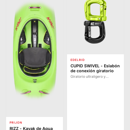
EDELRID
CUPID SWIVEL - Eslabón
de conexión giratorio
Giratorio ultraligero y
compacto con sistema de
bloqueo por tornillo integrado
para conexión segura de
elementos PSA. El más ligero
de su clase.
PRIJON
RIZZ - Kayak de Agua