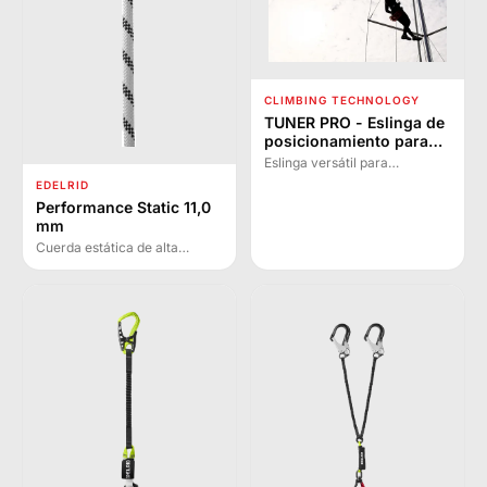
CLIMBING TECHNOLOGY
TUNER PRO - Eslinga de
posicionamiento para
trabajos verticales
Eslinga versátil para
posicionamiento en altura,
EDELRID
rescate y trabajos verticales
Performance Static 11,0
con carga ultrarresistente de
mm
150 kg y ajuste patentado de
Cuerda estática de alta
precisión.
resistencia a la abrasión y
baja elasticidad, ideal para
trabajos en altura y rescate.