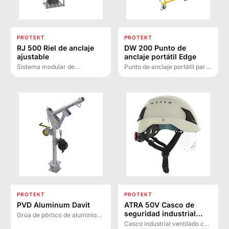
PROTEKT
PROTEKT
RJ 500 Riel de anclaje
DW 200 Punto de
ajustable
anclaje portátil Edge
Sistema modular de
Punto de anclaje portátil para
protección contra caídas de
máx. 3 personas en trabajos
altura con riel ajustable de 6
de altura sobre tejados planos.
m, estabilizado por bloques de
Incluye ruedas móviles con
hormigón sin necesidad de
bloqueo de seguridad.
cimentación permanente.
PROTEKT
PROTEKT
PVD Aluminum Davit
ATRA 50V Casco de
seguridad industrial
Grúa de pórtico de aluminio
ventilado con visera
ligera para protección de 2
Casco industrial ventilado con