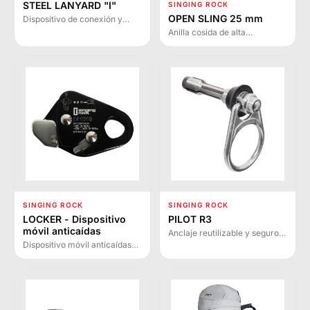
STEEL LANYARD "I"
SINGING ROCK
OPEN SLING 25 mm
Dispositivo de conexión y
anclaje de acero con argollas
Anilla cosida de alta
fijadas en ambos extremos.
resistencia para crear puntos
Ideal para trabajos en altura,
de anclaje para hasta tres
poda de árboles y soldadura.
personas en trabajos en altura
y rescate.
SINGING ROCK
SINGING ROCK
LOCKER - Dispositivo
PILOT R3
móvil anticaídas
Anclaje reutilizable y seguro
para hormigón con botón de
Dispositivo móvil anticaídas
liberación rápida, diseño
que se bloquea
omnidireccional y ciclo
automáticamente en caso de
probado hasta 5.000 usos.
caída. Diseñado para trabajos
con acceso por cuerda de 11
mm, sigue movimientos