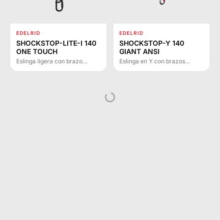
EDELRID
EDELRID
SHOCKSTOP-LITE-I 140
SHOCKSTOP-Y 140
ONE TOUCH
GIANT ANSI
Eslinga ligera con brazo
Eslinga en Y con brazos
elástico y mosquetón ONE
elásticos, amortiguador de
TOUCH II para
caída integrado y
autoaseguración en
mosquetones grandes de
plataformas de trabajo y
aluminio. Ideal para andamios
conexión a líneas de vida con
y trabajos en altura.
absorbedor de energía
integrado.