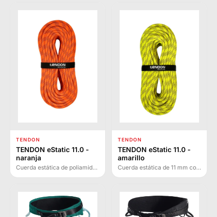
barranquismo y deportes
acuáticos. Excelente
anudabilidad, colores
vibrantes y máxima
resistencia a la abrasión
incluso tras remojos
repetidos.
TENDON
TENDON
TENDON eStatic 11.0 -
TENDON eStatic 11.0 -
naranja
amarillo
Cuerda estática de poliamida
Cuerda estática de 11 mm con
y poliéster para trabajo en
alma de poliamida y trenza de
altura y rescate. Cumple EN
poliéster, diseñada para
1891:1998 tipo A y NFPA 2500
trabajo en altura, rescate y
con excelente visibilidad.
técnicas de seguridad.
Cumple EN 1891:1998 y NFPA
2500.