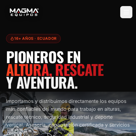
16+ AÑOS
· ECUADOR
PIONEROS EN
ALTURA, RESCATE
Y AVENTURA.
Importamos y distribuimos directamente los equipos
más confiables del mundo para trabajo en alturas,
rescate técnico, seguridad industrial y deporte
vertical. Asesoría, capacitación certificada y servicios
verticales.