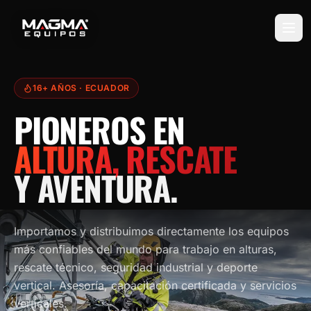
16+ AÑOS
· ECUADOR
PIONEROS EN
ALTURA, RESCATE
Y AVENTURA.
Importamos y distribuimos directamente los equipos
más confiables del mundo para trabajo en alturas,
rescate técnico, seguridad industrial y deporte
vertical. Asesoría, capacitación certificada y servicios
verticales.