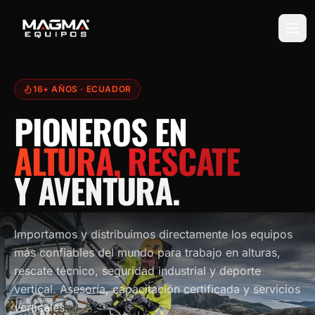
16+ AÑOS
· ECUADOR
PIONEROS EN
ALTURA, RESCATE
Y AVENTURA.
Importamos y distribuimos directamente los equipos
más confiables del mundo para trabajo en alturas,
rescate técnico, seguridad industrial y deporte
vertical. Asesoría, capacitación certificada y servicios
verticales.