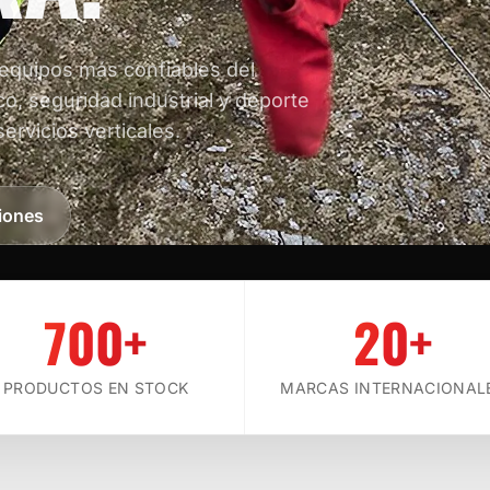
 equipos más confiables del
co, seguridad industrial y deporte
servicios verticales.
iones
700+
20+
SCROLL
PRODUCTOS EN STOCK
MARCAS INTERNACIONAL