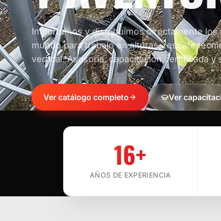
Importamos y distribuimos directamente los
mundo para trabajo en alturas, rescate técni
vertical. Asesoría, capacitación certificada y 
Ver catálogo completo
Ver capacitac
16+
AÑOS DE EXPERIENCIA