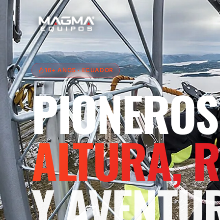
16+ AÑOS
· ECUADOR
PIONEROS
ALTURA, 
Y AVENTU