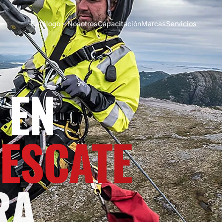
Catálogo
Nosotros
Capacitación
Marcas
Servicios
 EN
RESCATE
RA.