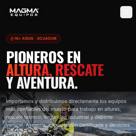
16+ AÑOS
· ECUADOR
PIONEROS EN
ALTURA, RESCATE
Y AVENTURA.
Importamos y distribuimos directamente los equipos
más confiables del mundo para trabajo en alturas,
rescate técnico, seguridad industrial y deporte
vertical. Asesoría, capacitación certificada y servicios
verticales.