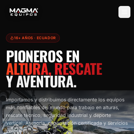
16+ AÑOS
· ECUADOR
PIONEROS EN
ALTURA, RESCATE
Y AVENTURA.
Importamos y distribuimos directamente los equipos
más confiables del mundo para trabajo en alturas,
rescate técnico, seguridad industrial y deporte
vertical. Asesoría, capacitación certificada y servicios
verticales.