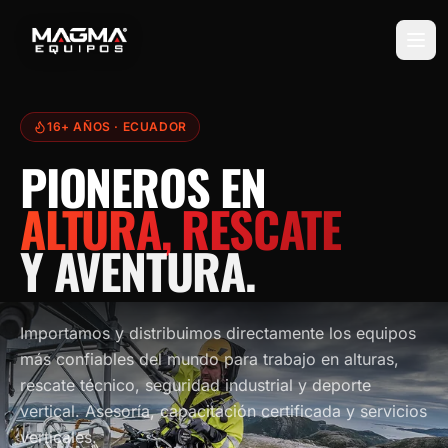
16+ AÑOS
· ECUADOR
PIONEROS EN
ALTURA, RESCATE
Y AVENTURA.
Importamos y distribuimos directamente los equipos
más confiables del mundo para trabajo en alturas,
rescate técnico, seguridad industrial y deporte
vertical. Asesoría, capacitación certificada y servicios
verticales.