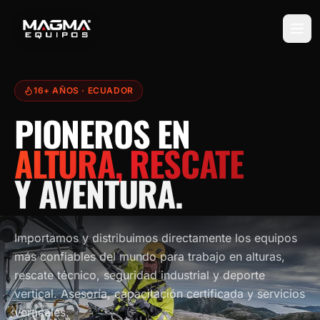
16+ AÑOS
· ECUADOR
PIONEROS EN
ALTURA, RESCATE
Y AVENTURA.
Importamos y distribuimos directamente los equipos
más confiables del mundo para trabajo en alturas,
rescate técnico, seguridad industrial y deporte
vertical. Asesoría, capacitación certificada y servicios
verticales.