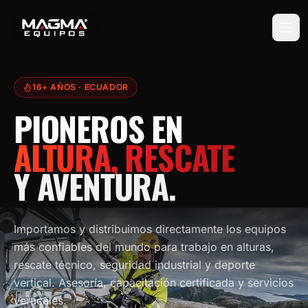
16+ AÑOS
· ECUADOR
PIONEROS EN
ALTURA, RESCATE
Y AVENTURA.
Importamos y distribuimos directamente los equipos
más confiables del mundo para trabajo en alturas,
rescate técnico, seguridad industrial y deporte
vertical. Asesoría, capacitación certificada y servicios
verticales.