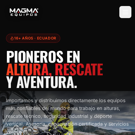
16+ AÑOS
· ECUADOR
PIONEROS EN
ALTURA, RESCATE
Y AVENTURA.
Importamos y distribuimos directamente los equipos
más confiables del mundo para trabajo en alturas,
rescate técnico, seguridad industrial y deporte
vertical. Asesoría, capacitación certificada y servicios
verticales.