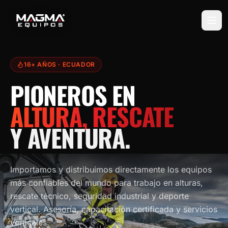
16+ AÑOS
· ECUADOR
PIONEROS EN
ALTURA, RESCATE
Y AVENTURA.
Importamos y distribuimos directamente los equipos
más confiables del mundo para trabajo en alturas,
rescate técnico, seguridad industrial y deporte
vertical. Asesoría, capacitación certificada y servicios
verticales.