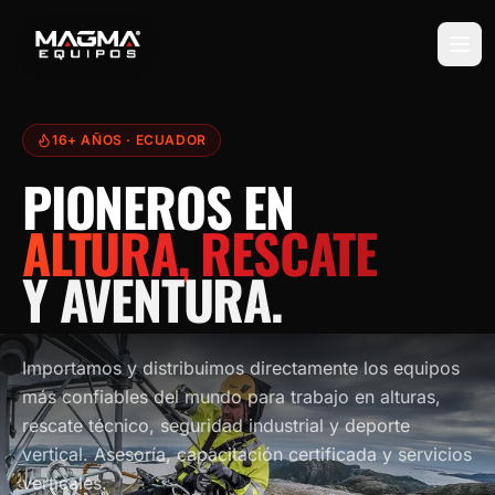
16+ AÑOS
· ECUADOR
PIONEROS EN
ALTURA, RESCATE
Y AVENTURA.
Importamos y distribuimos directamente los equipos
más confiables del mundo para trabajo en alturas,
rescate técnico, seguridad industrial y deporte
vertical. Asesoría, capacitación certificada y servicios
verticales.