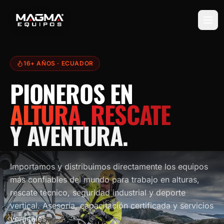
16+ AÑOS
· ECUADOR
PIONEROS EN
ALTURA, RESCATE
Y AVENTURA.
Importamos y distribuimos directamente los equipos
más confiables del mundo para trabajo en alturas,
rescate técnico, seguridad industrial y deporte
vertical. Asesoría, capacitación certificada y servicios
verticales.