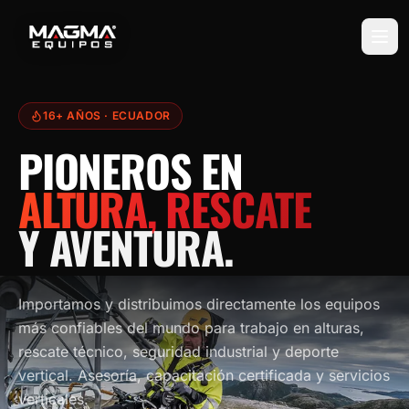
16+ AÑOS
· ECUADOR
PIONEROS EN
ALTURA, RESCATE
Y AVENTURA.
Importamos y distribuimos directamente los equipos
más confiables del mundo para trabajo en alturas,
rescate técnico, seguridad industrial y deporte
vertical. Asesoría, capacitación certificada y servicios
verticales.