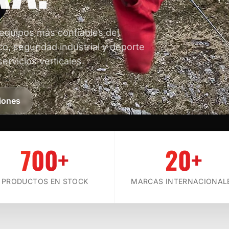
 equipos más confiables del
co, seguridad industrial y deporte
servicios verticales.
iones
700+
20+
SCROLL
PRODUCTOS EN STOCK
MARCAS INTERNACIONAL