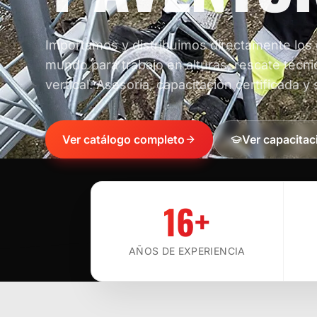
Importamos y distribuimos directamente los
mundo para trabajo en alturas, rescate técni
vertical. Asesoría, capacitación certificada y 
Ver catálogo completo
Ver capacitac
16+
AÑOS DE EXPERIENCIA