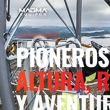
16+ AÑOS
· ECUADOR
PIONEROS
ALTURA, 
Y AVENTU