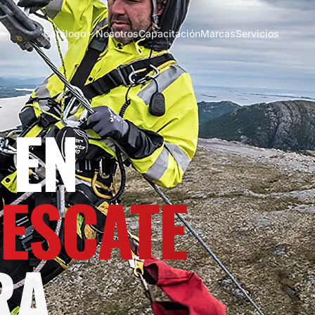
Catálogo
Nosotros
Capacitación
Marcas
Servicios
 EN
RESCATE
RA.