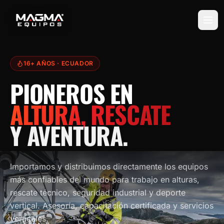
16+ AÑOS
· ECUADOR
PIONEROS EN
ALTURA, RESCATE
Y AVENTURA.
Importamos y distribuimos directamente los equipos
más confiables del mundo para trabajo en alturas,
rescate técnico, seguridad industrial y deporte
vertical. Asesoría, capacitación certificada y servicios
verticales.