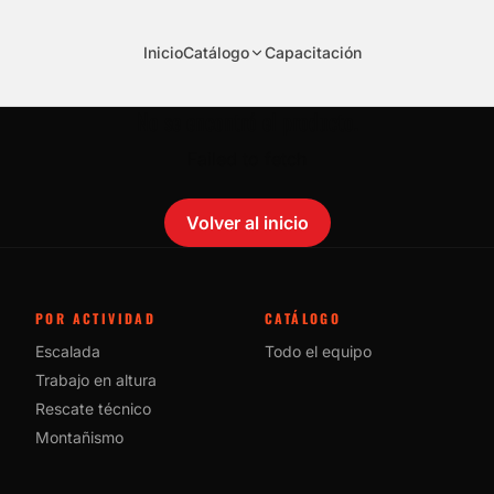
Inicio
Catálogo
Capacitación
No se encontró el producto.
Failed to fetch
Volver al inicio
POR ACTIVIDAD
CATÁLOGO
Escalada
Todo el equipo
Trabajo en altura
Rescate técnico
Montañismo