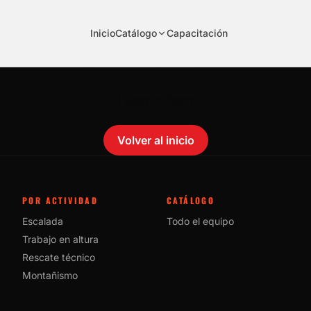
Inicio
Catálogo
Capacitación
No se encontró el producto.
Failed to fetch
Volver al inicio
POR ACTIVIDAD
CATÁLOGO
Escalada
Todo el equipo
Trabajo en altura
Rescate técnico
Montañismo