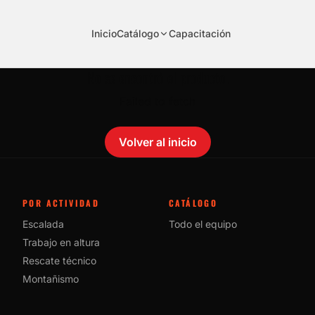
Inicio
Catálogo
Capacitación
No se encontró el producto.
Failed to fetch
Volver al inicio
POR ACTIVIDAD
CATÁLOGO
Escalada
Todo el equipo
Trabajo en altura
Rescate técnico
Montañismo