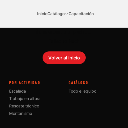
Inicio
Catálogo
Capacitación
No se encontró el producto.
Failed to fetch
Volver al inicio
POR ACTIVIDAD
CATÁLOGO
Escalada
Todo el equipo
Trabajo en altura
Rescate técnico
Montañismo