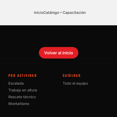
Inicio
Catálogo
Capacitación
No se encontró el producto.
Failed to fetch
Volver al inicio
POR ACTIVIDAD
CATÁLOGO
Escalada
Todo el equipo
Trabajo en altura
Rescate técnico
Montañismo