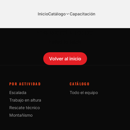
Inicio
Catálogo
Capacitación
No se encontró el producto.
Failed to fetch
Volver al inicio
POR ACTIVIDAD
CATÁLOGO
Escalada
Todo el equipo
Trabajo en altura
Rescate técnico
Montañismo