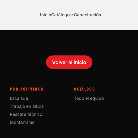
Inicio
Catálogo
Capacitación
No se encontró el producto.
Failed to fetch
Volver al inicio
POR ACTIVIDAD
CATÁLOGO
Escalada
Todo el equipo
Trabajo en altura
Rescate técnico
Montañismo