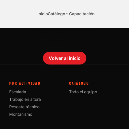
Inicio
Catálogo
Capacitación
No se encontró el producto.
Failed to fetch
Volver al inicio
POR ACTIVIDAD
CATÁLOGO
Escalada
Todo el equipo
Trabajo en altura
Rescate técnico
Montañismo