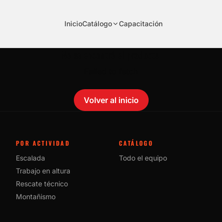
Inicio
Catálogo
Capacitación
No se encontró el producto.
Failed to fetch
Volver al inicio
POR ACTIVIDAD
CATÁLOGO
Escalada
Todo el equipo
Trabajo en altura
Rescate técnico
Montañismo