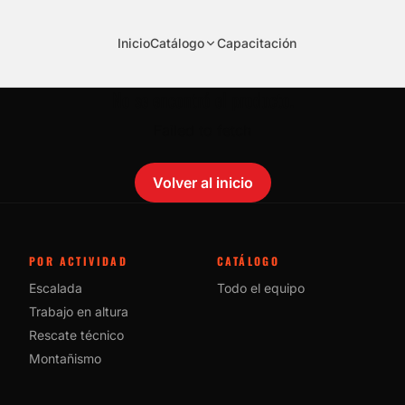
Inicio
Catálogo
Capacitación
No se encontró el producto.
Failed to fetch
Volver al inicio
POR ACTIVIDAD
CATÁLOGO
Escalada
Todo el equipo
Trabajo en altura
Rescate técnico
Montañismo